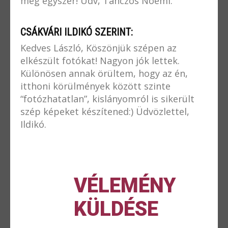
még egyszer! Üdv, Tánczos Noémi.
CSÁKVÁRI ILDIKÓ SZERINT:
Kedves László, Köszönjük szépen az
elkészült fotókat! Nagyon jók lettek.
Különösen annak örültem, hogy az én,
itthoni körülmények között szinte
“fotózhatatlan”, kislányomról is sikerült
szép képeket készítened:) Üdvözlettel,
Ildikó.
VÉLEMÉNY
KÜLDÉSE