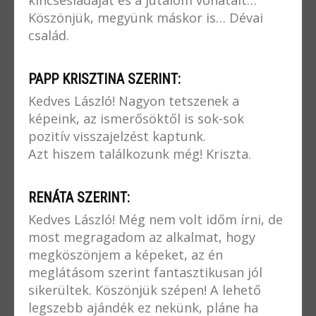
kincsesládáját és a jutalom vonatait…
Köszönjük, megyünk máskor is… Dévai
család.
PAPP KRISZTINA SZERINT:
Kedves László! Nagyon tetszenek a
képeink, az ismerősöktől is sok-sok
pozitív visszajelzést kaptunk.
Azt hiszem találkozunk még! Kriszta.
RENÁTA SZERINT:
Kedves László! Még nem volt időm írni, de
most megragadom az alkalmat, hogy
megköszönjem a képeket, az én
meglátásom szerint fantasztikusan jól
sikerültek. Köszönjük szépen! A lehető
legszebb ajándék ez nekünk, pláne ha