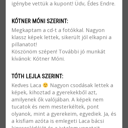
igénybe vettük a kupont! Üdv, Édes Endre.
KÓTNER MÓNI SZERINT:
Megkaptam a cd-t a fotókkal. Nagyon
klassz képek lettek, sikerült jól elkapni a
pillanatot!
Köszönöm szépen! További jó munkát
kívánok: Kótner Móni.
TÓTH LEJLA SZERINT:
Kedves Laca
Nagyon csodásak lettek a
képek, kihoztad a gyerekekből azt,
amilyenek ők valójában. A képek nem
tucatok és nem mesterkéltek, pont
olyanok, mint a gyerekeim, egyediek. Ja, és
a kisfiam azóta is emlegeti Laca bácsi