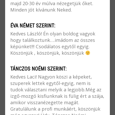
majd 20-30 év múlva nézegetjük őket.
Minden jót kívánunk Neked.
ÉVA NÉMET SZERINT:
Kedves László! Én olyan boldog vagyok
hogy találkoztunk….imádom az összes
képünket!!! Csodálatos egytől egyig.
Köszönjük , köszönjük, köszönjük
TÁNCZOS NOÉMI SZERINT:
Kedves Laci! Nagyon köszi a képeket,
szuperek lettek egytől-egyig, nem is
tudok választani melyik a legjobb.Még az
izgő-mozgó kisfiunknak is fülig ért a szája,
amikor visszanézegette magát.
Gratulálunk a profi munkáért, köszönjük