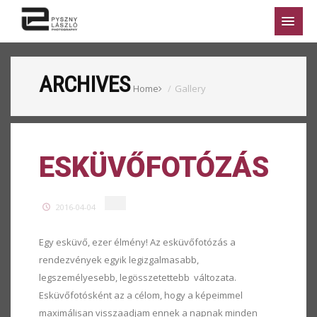
ARCHIVES
Home
Gallery
ESKÜVŐFOTÓZÁS
2016-04-04
Egy esküvő, ezer élmény! Az esküvőfotózás a
rendezvények egyik legizgalmasabb,
legszemélyesebb, legösszetettebb változata.
Esküvőfotósként az a célom, hogy a képeimmel
maximálisan visszaadjam ennek a napnak minden