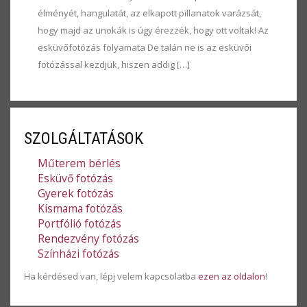
élményét, hangulatát, az elkapott pillanatok varázsát,
hogy majd az unokák is úgy érezzék, hogy ott voltak! Az
esküvőfotózás folyamata De talán ne is az esküvői
fotózással kezdjük, hiszen addig […]
SZOLGÁLTATÁSOK
Műterem bérlés
Esküvő fotózás
Gyerek fotózás
Kismama fotózás
Portfólió fotózás
Rendezvény fotózás
Színházi fotózás
Ha kérdésed van, lépj velem kapcsolatba
ezen az oldalon
!